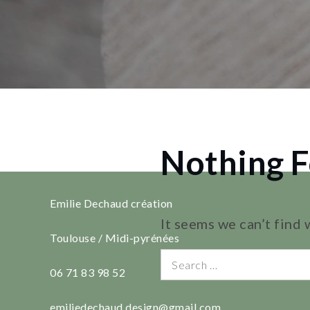
Nothing 
Emilie Dechaud création
It seems we can’t find 
Toulouse / Midi-pyrénées
Search
06 71 83 98 52
for:
emiliedechaud.design@gmail.com