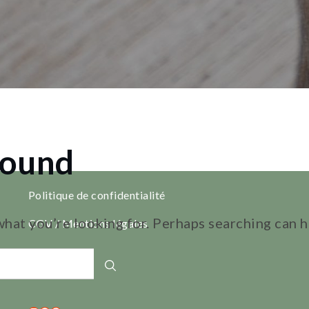
Found
Politique de confidentialité
what you’re looking for. Perhaps searching can h
CGV / Mentions légales
Blog
Search